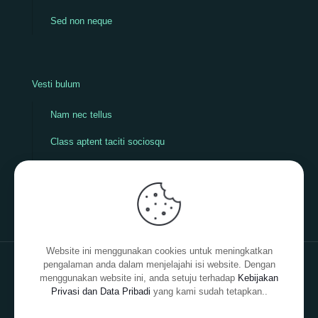
Sed non neque
Vesti bulum
Nam nec tellus
Class aptent taciti sociosqu
Mauris in erat justo
Sed non neque
Website ini menggunakan cookies untuk meningkatkan
pengalaman anda dalam menjelajahi isi website. Dengan
menggunakan website ini, anda setuju terhadap
Kebijakan
Privasi dan Data Pribadi
yang kami sudah tetapkan..
© 2026 Betheme by
Muffin group
| All Rights Reserved |
Powered by
WordPress