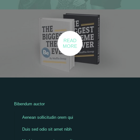
READ
MORE
Bibendum auctor
Aenean sollicitudin orem qui
Duis sed odio sit amet nibh