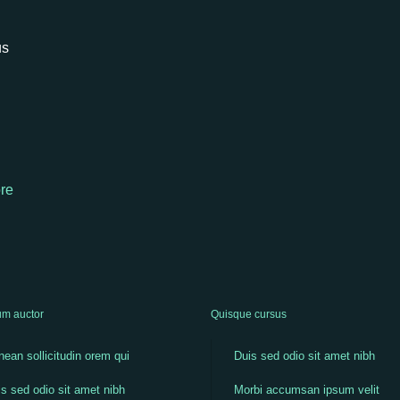
us
re
m auctor
Quisque cursus
ean sollicitudin orem qui
Duis sed odio sit amet nibh
s sed odio sit amet nibh
Morbi accumsan ipsum velit