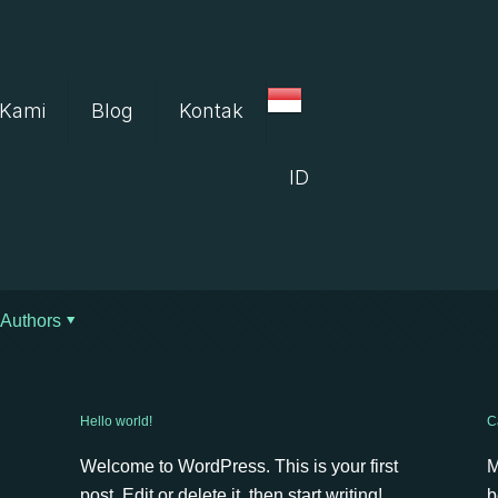
 Kami
Blog
Kontak
ID
Authors
Hello world!
C
Welcome to WordPress. This is your first
M
post. Edit or delete it, then start writing!
b