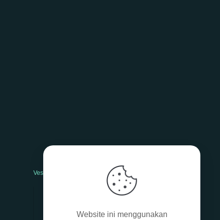
Vesti bulum
Nam nec tellus
Website ini menggunakan
Class aptent taciti sociosqu