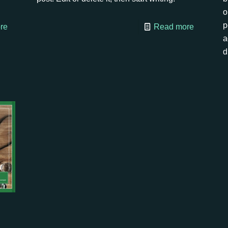
o
p
re
Read more
a
d
n