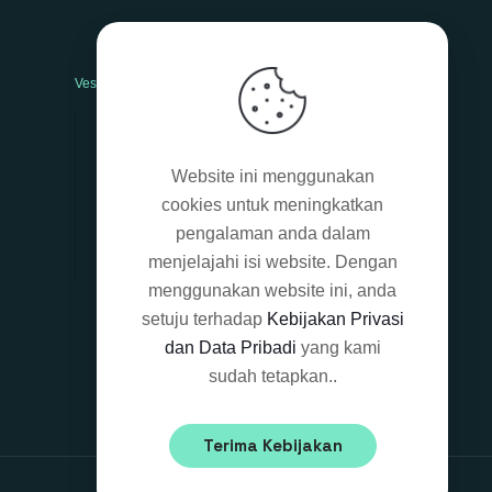
Vesti bulum
Nam nec tellus
Website ini menggunakan
Class aptent taciti sociosqu
cookies untuk meningkatkan
Mauris in erat justo
pengalaman anda dalam
Sed non neque
menjelajahi isi website. Dengan
menggunakan website ini, anda
setuju terhadap
Kebijakan Privasi
dan Data Pribadi
yang kami
sudah tetapkan..
Terima Kebijakan