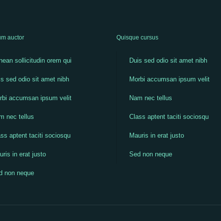
m auctor
Quisque cursus
ean sollicitudin orem qui
Duis sed odio sit amet nibh
s sed odio sit amet nibh
Morbi accumsan ipsum velit
rbi accumsan ipsum velit
Nam nec tellus
m nec tellus
Class aptent taciti sociosqu
ss aptent taciti sociosqu
Mauris in erat justo
ris in erat justo
Sed non neque
d non neque