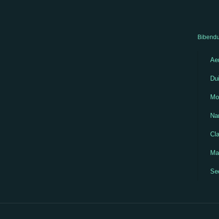
Bibendu
Aen
Dui
Mo
Na
Cla
Mau
Se