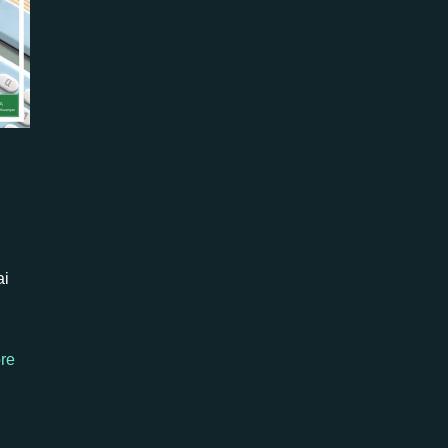
i
ai
re