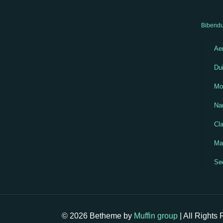
Bibendu
Aen
Dui
Mo
Na
Cla
Mau
Se
© 2026 Betheme by
Muffin group
| All Rights