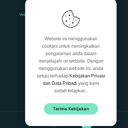
Vesti bulum
Nam nec tellus
Website ini menggunakan
Class aptent taciti sociosqu
cookies untuk meningkatkan
Mauris in erat justo
pengalaman anda dalam
Sed non neque
menjelajahi isi website. Dengan
menggunakan website ini, anda
setuju terhadap
Kebijakan Privasi
dan Data Pribadi
yang kami
sudah tetapkan..
Terima Kebijakan