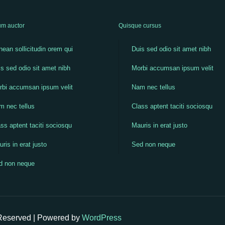
m auctor
Quisque cursus
ean sollicitudin orem qui
Duis sed odio sit amet nibh
s sed odio sit amet nibh
Morbi accumsan ipsum velit
rbi accumsan ipsum velit
Nam nec tellus
m nec tellus
Class aptent taciti sociosqu
ss aptent taciti sociosqu
Mauris in erat justo
ris in erat justo
Sed non neque
d non neque
 Reserved | Powered by
WordPress