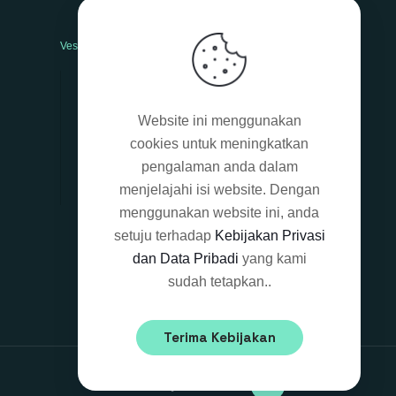
Vesti bulum
Nam nec tellus
Website ini menggunakan
Class aptent taciti sociosqu
cookies untuk meningkatkan
Mauris in erat justo
pengalaman anda dalam
Sed non neque
menjelajahi isi website. Dengan
menggunakan website ini, anda
setuju terhadap
Kebijakan Privasi
dan Data Pribadi
yang kami
sudah tetapkan..
Terima Kebijakan