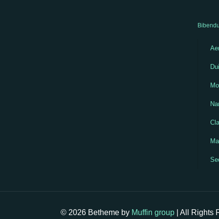
Bibendu
Aen
Dui
Mo
Na
Cla
Mau
Se
© 2026 Betheme by
Muffin group
| All Rights