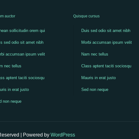
m auctor
Quisque cursus
ean sollicitudin orem qui
Duis sed odio sit amet nibh
s sed odio sit amet nibh
Morbi accumsan ipsum velit
rbi accumsan ipsum velit
Nam nec tellus
m nec tellus
Class aptent taciti sociosqu
ss aptent taciti sociosqu
Mauris in erat justo
ris in erat justo
Sed non neque
d non neque
 Reserved | Powered by
WordPress