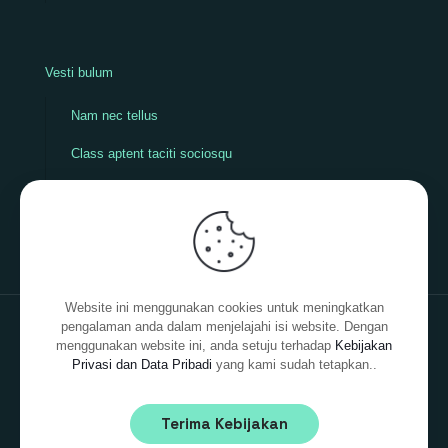
Vesti bulum
Nam nec tellus
Class aptent taciti sociosqu
Mauris in erat justo
Sed non neque
Website ini menggunakan cookies untuk meningkatkan
pengalaman anda dalam menjelajahi isi website. Dengan
menggunakan website ini, anda setuju terhadap
Kebijakan
Privasi dan Data Pribadi
yang kami sudah tetapkan..
© 2026 Betheme by
Muffin group
| All Rights Reserved |
Powered by
WordPress
Terima Kebijakan