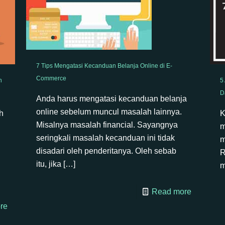
7 Tips Mengatasi Kecanduan Belanja Online di E-
Commerce
5
n
D
Anda harus mengatasi kecanduan belanja
online sebelum muncul masalah lainnya.
K
h
Misalnya masalah financial. Sayangnya
m
seringkali masalah kecanduan ini tidak
m
disadari oleh penderitanya. Oleh sebab
R
itu, jika
[…]
m
Read more
re