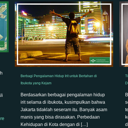
sh
Berbagi Pengalaman Hidup Irit untuk Bertahan di
T
Ibukota yang Kejam
D
Berdasarkan berbagai pengalaman hidup
B
li
irit selama di ibukota, kusimpulkan bahwa
s
Jakarta tidaklah seseram itu. Banyak asam
t
manis yang bisa dirasakan. Perbedaan
k
re
Kehidupan di Kota dengan di
[…]
d