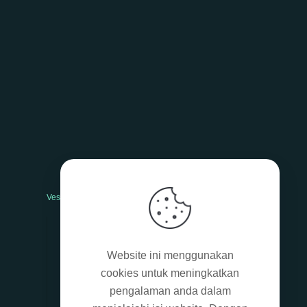
Vesti bulum
Nam nec tellus
Website ini menggunakan
Class aptent taciti sociosqu
cookies untuk meningkatkan
Mauris in erat justo
pengalaman anda dalam