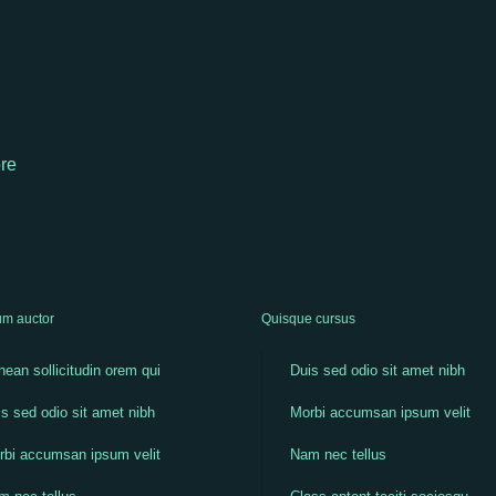
re
m auctor
Quisque cursus
ean sollicitudin orem qui
Duis sed odio sit amet nibh
s sed odio sit amet nibh
Morbi accumsan ipsum velit
rbi accumsan ipsum velit
Nam nec tellus