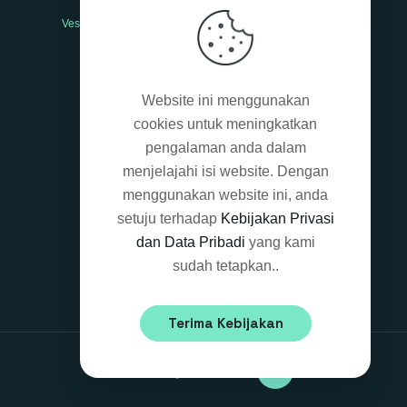
Vesti bulum
Nam nec tellus
Website ini menggunakan
Class aptent taciti sociosqu
cookies untuk meningkatkan
Mauris in erat justo
pengalaman anda dalam
Sed non neque
menjelajahi isi website. Dengan
menggunakan website ini, anda
setuju terhadap
Kebijakan Privasi
dan Data Pribadi
yang kami
sudah tetapkan..
Terima Kebijakan