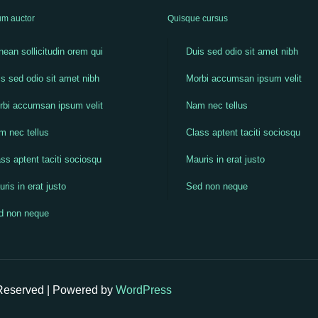
m auctor
Quisque cursus
ean sollicitudin orem qui
Duis sed odio sit amet nibh
s sed odio sit amet nibh
Morbi accumsan ipsum velit
rbi accumsan ipsum velit
Nam nec tellus
m nec tellus
Class aptent taciti sociosqu
ss aptent taciti sociosqu
Mauris in erat justo
ris in erat justo
Sed non neque
d non neque
 Reserved | Powered by
WordPress