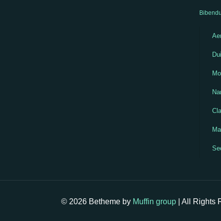
Bibendu
Aen
Dui
Mo
Na
Cla
Mau
Se
© 2026 Betheme by
Muffin group
| All Rights