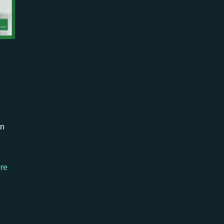
an
re